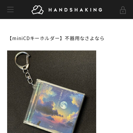
TOP
LOG IN
【miniCDキーホルダー】不器用なさよなら
IKE
NEWS
VOICE
GOODS
GALLERY
MOVIE
I_K_E
STAFF